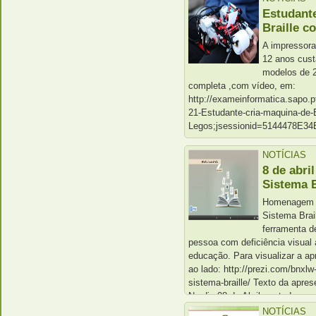
Espectro Autista), caracterizad
Estudant
nificativas na comunicação, na
Braille 
A impressora
12 anos cust
modelos de 2
completa ,com vídeo, em:
http://exameinformatica.sapo.pt
21-Estudante-cria-maquina-de-B
Legos;jsessionid=5144478E
NOTÍCIAS
8 de abri
Sistema B
Homenagem a
Sistema Brai
ferramenta d
pessoa com deficiência visual
educação. Para visualizar a ap
ao lado: http://prezi.com/bnxlw-
sistema-braille/ Texto da apr
No dia 08 de Abril em todo o 
do Sistema Braille, […]
NOTÍCIAS