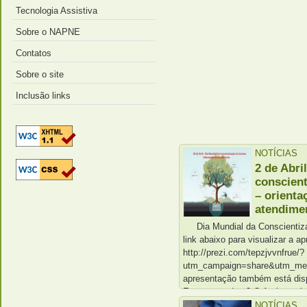
Tecnologia Assistiva
Sobre o NAPNE
Contatos
Sobre o site
Inclusão links
NOTÍCIAS
2 de Abri
conscien
– orienta
atendime
Dia Mundial da Conscientiza
link abaixo para visualizar a a
http://prezi.com/tepzjvvnfrue/?
utm_campaign=share&utm_med
apresentação também está disp
E porque a data? O Autismo é 
Desenvolvimento (também cha­
NOTÍCIAS