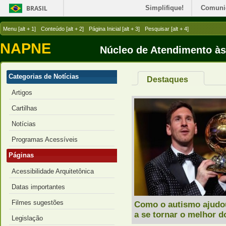
BRASIL
Simplifique!
Comuni
Menu [alt + 1]
Conteúdo [alt + 2]
Página Inicial [alt + 3]
Pesquisar [alt + 4]
NAPNE
Núcleo de Atendimento à
Categorias de Notícias
Destaques
Artigos
Cartilhas
Notícias
Programas Acessíveis
Páginas
Acessibilidade Arquitetônica
Datas importantes
Filmes sugestões
Como o autismo ajudo
a se tornar o melhor 
Legislação