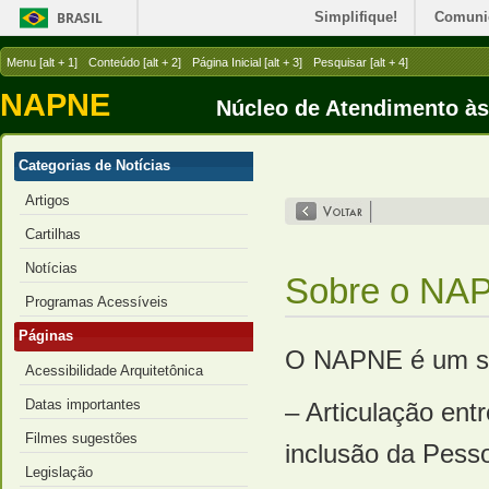
BRASIL
Simplifique!
Comuni
Menu [alt + 1]
Conteúdo [alt + 2]
Página Inicial [alt + 3]
Pesquisar [alt + 4]
NAPNE
Núcleo de Atendimento à
Categorias de Notícias
Artigos
Cartilhas
Notícias
Sobre o NA
Programas Acessíveis
Páginas
O NAPNE é um set
Acessibilidade Arquitetônica
Datas importantes
– Articulação entr
Filmes sugestões
inclusão da Pess
Legislação