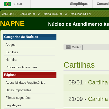
BRASIL
Simplifique!
Comuni
Menu [alt + 1]
Conteúdo [alt + 2]
Página Inicial [alt + 3]
Pesquisar [alt + 4]
NAPNE
Núcleo de Atendimento à
Categorias de Notícias
Artigos
Cartilhas
Notícias
Cartilhas
Programas Acessíveis
Páginas
08/01 -
Cartilh
Acessibilidade Arquitetônica
Datas importantes
Filmes sugestões
21/09 -
Cartilha
Legislação